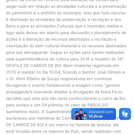
pagar tudo em relação as atividades culturais e a preservação
do patrimônio é o prefeito do município, mas que todo recurso
é destinado às atividades de preservação e recriação e dos
Bens e para as atividades Culturais que o município realiza e
logo após deixou em aberto para discussão o planejamento de
ações e a liberação de recursos destinados a recriação e
valorização do bem cultural imaterial e os recursos destinados
para sua salvaguarda. Segue as ações para serem realizadas
pela superintendência da cultura para 2016 a respeito do 26°
DESFILE DE CARROS DE BOI (Bem Imaterial registrado em
2011) a realizar no dia 10/04, ficando o Senhor José Olímpio e
o Sr. Almir Ribeiro de Souza responsáveis em continuar
divulgando o evento fortalecendo a imagem como “garotos
propaganda”e buscando ampliar a divulgação da festa.Ficou
decidido que este ano não seria confeccionado o carro de Boi
para sorteio e sim 04 prêmios no valor de R$500,00(
quinhentos reais). A Superintendente no uso da palavra
esclareceu aos membros do Conselho Cultural que o DESFILE
DE CARROS DE BOI é um marco na história de Ipuiuna, ele
está incluído entre os maiores do País, sendo realizado com