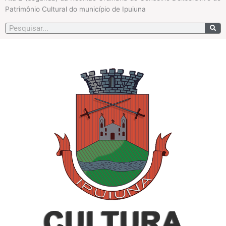
k
a
Patrimônio Cultural do município de Ipuiuna
-
m
f
Pesquisar