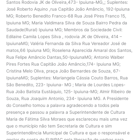
Santos Rodovia JK de Oliveira,473- Ipuiuna-MG_; Suplentes:
José Roberto Aquino ,rua Capitão João Amâncio, 192-Ipuiuna
MG; Roberto Benedito Franco-68 Rua José Pires Franco 15,
Ipuiuna MG; Maria Valdimara Silva de Souza Bairro Pedra da
Saudade(Rural) Ipuiuna MG; Membros da Sociedade Civil:
Edilaine Camila Lopes Silva , rodovia JK de Oliveira, 414 –
IpuiunaMG; Valéria Fernanda da Silva Rua Vereador José de
matos,66 Ipuiuna MG; Roselena Aparecida Amaral dos Santos,
Rua Felipe Amâncio Dantas,50-IpuiunaMG; Antonio Walber
Pires Fortes Rua Capitão João Amâncio,174- Ipuiuna MG;
Cristina Melo Oliva, praça João Bernardes de Souza, 67-
IpuiunaMG; Suplentes: Mariangela Cássia Couto Barros, Rua
São Benedito, 223- Ipuiuna- MG ; Maria de Lourdes Lopes-
Rua João Batista Eustáquio, 125- Ipuiuna-MG; Almir Ribeiro de
Souza, Rua Joaquim Antonio, 234- Ipuiuna MG. A Presidente
do Conselho tomou a palavra agradecendo a todos pela
presença e passou a palavra a Superintendente de Cultura
Maria de Fátima Silva Moraes que esclareceu mais uma vez
que o município não tem Secretaria de Cultura e sim
Superintendência Municipal de Cultura e que o responsável e
gestor da conta do FUNPAC pela liberação de verbas para