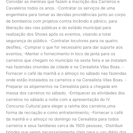
Convidar as meninas que fazem a inscrição dos Carreiros e
Cavaleiros todos os anos. -Contratar os serviços de uma
engenheira para tomar as devidas providências junto ao corpo
de bombeiros com projetos contra incêndio e pânico, para
liberação das vias públicas e do estádio municipal para
realização dos Shows após os eventos, visando a total
segurança do público. -Contratar locutores para os quatro
desfiles; -Comprar o que for necessário para dar suporte aos
eventos; -Manter o fornecimento in loco da janta para os
carreiros que chegam no município na sexta feira e se instalam
nas fazendas oriundas da cidade e na Cerealista Vilas Boas. -
Fornecer o café da manhã e o almoço no sábado nas fazendas
onde estão instalados os carreiros e na Cerealista Vilas Boas. -
Preparar os alojamentos na Cerealista para a chegada em
massa dos carreiros no sábado. -Enriquecer as atividades dos
carreiros no sábado a noite com a apresentação do IV
Concurso Cultural para eleger a rainha dos carreiros,uma
forma de recriação e como entretenimento; -Fornecer o café
da manhã e o almoço no domingo na Cerealista para todos
carreiros e seus familiares cerca de 1500 pessoas; -Distribuir
brindes que sejam necessariamente úteis para o uso diário dos