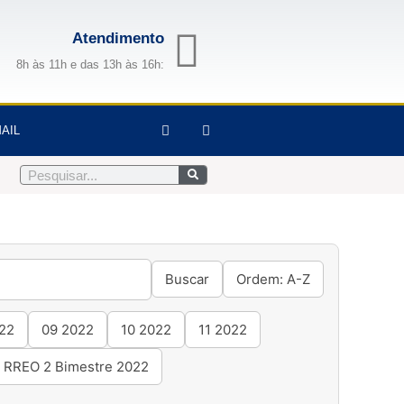
Atendimento
8h às 11h e das 13h às 16h:
F
I
AIL
a
n
c
s
e
t
Pesquisar
b
a
o
g
o
r
k
a
-
m
f
Buscar
Ordem: A-Z
22
09 2022
10 2022
11 2022
RREO 2 Bimestre 2022