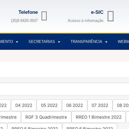
Telefone
e-SIC
(35)9.8426-3507
Acesso à Informação
IMENTO
SECRETARIAS
TRANSPARÊNCIA
WEBM
022
04 2022
05 2022
06 2022
07 2022
08 20
rimestre
RGF 3 Quadrimestre
RREO 1 Bimestre 2022
22
RREO 5 Bimestre 2022
RREO 6 Bimestre 2022